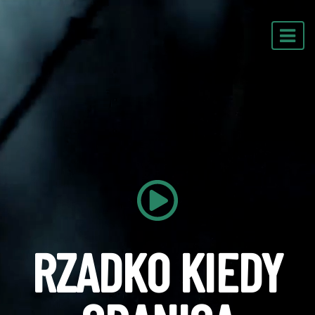
Przejdź do treści
MENU
RZADKO KIEDY